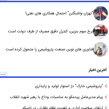
"تهران-واشنگتن" احتمال همکاری های نفتی!
نرخ سوم بنزین، کنترل دقیق مصرف از طرف دولت است
فناوری های نوین صنعت پتروشیمی را متحول کرده است
آخرین اخبار
آرشیو
"پتروشیمی خارک" دژ استوار تولید و پایداری
پیام مدیرعامل پیدمکو به مناسبات وداع با رهبر شهید انقلاب
ارتقای سلامت اداری و تقویت نظام نظارتی در تاپیکو