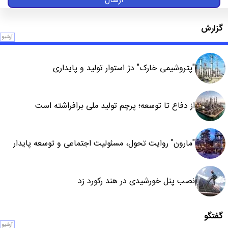
ارسال
گزارش
آرشیو
"پتروشیمی خارک" دژ استوار تولید و پایداری
از دفاع تا توسعه؛ پرچم تولید ملی برافراشته است
"مارون" روایت تحول، مسئولیت اجتماعی و توسعه پایدار
نصب پنل خورشیدی در هند رکورد زد
گفتگو
آرشیو