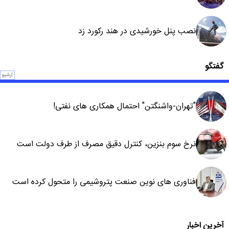
نصب پنل خورشیدی در هند رکورد زد
گفتگو
آرشیو
"تهران-واشنگتن" احتمال همکاری های نفتی!
نرخ سوم بنزین، کنترل دقیق مصرف از طرف دولت است
فناوری های نوین صنعت پتروشیمی را متحول کرده است
آخرین اخبار