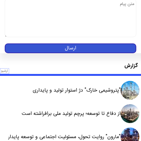
ارسال
گزارش
آرشیو
"پتروشیمی خارک" دژ استوار تولید و پایداری
از دفاع تا توسعه؛ پرچم تولید ملی برافراشته است
"مارون" روایت تحول، مسئولیت اجتماعی و توسعه پایدار