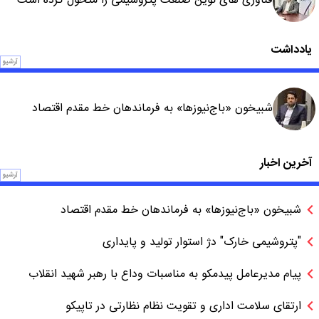
فناوری های نوین صنعت پتروشیمی را متحول کرده است
یادداشت
آرشیو
شبیخون «باج‌نیوزها» به فرماندهان خط مقدم اقتصاد
آخرین اخبار
آرشیو
شبیخون «باج‌نیوزها» به فرماندهان خط مقدم اقتصاد
"پتروشیمی خارک" دژ استوار تولید و پایداری
پیام مدیرعامل پیدمکو به مناسبات وداع با رهبر شهید انقلاب
ارتقای سلامت اداری و تقویت نظام نظارتی در تاپیکو