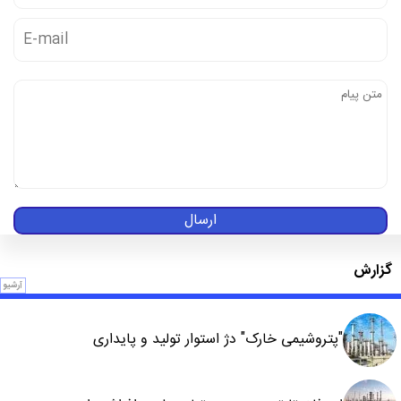
ارسال
گزارش
آرشیو
"پتروشیمی خارک" دژ استوار تولید و پایداری