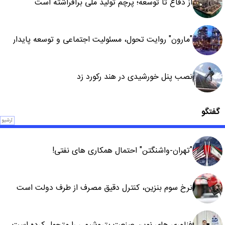
از دفاع تا توسعه؛ پرچم تولید ملی برافراشته است
"مارون" روایت تحول، مسئولیت اجتماعی و توسعه پایدار
نصب پنل خورشیدی در هند رکورد زد
گفتگو
آرشیو
"تهران-واشنگتن" احتمال همکاری های نفتی!
نرخ سوم بنزین، کنترل دقیق مصرف از طرف دولت است