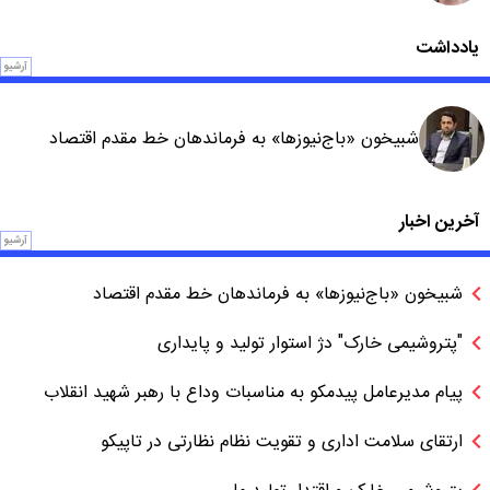
یادداشت
آرشیو
شبیخون «باج‌نیوزها» به فرماندهان خط مقدم اقتصاد
آخرین اخبار
آرشیو
شبیخون «باج‌نیوزها» به فرماندهان خط مقدم اقتصاد
"پتروشیمی خارک" دژ استوار تولید و پایداری
پیام مدیرعامل پیدمکو به مناسبات وداع با رهبر شهید انقلاب
ارتقای سلامت اداری و تقویت نظام نظارتی در تاپیکو