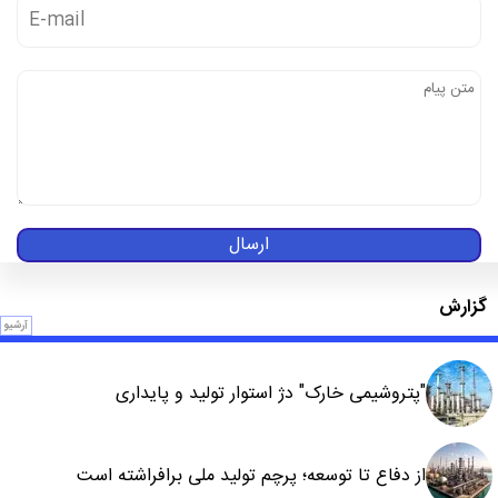
ارسال
گزارش
آرشیو
"پتروشیمی خارک" دژ استوار تولید و پایداری
از دفاع تا توسعه؛ پرچم تولید ملی برافراشته است