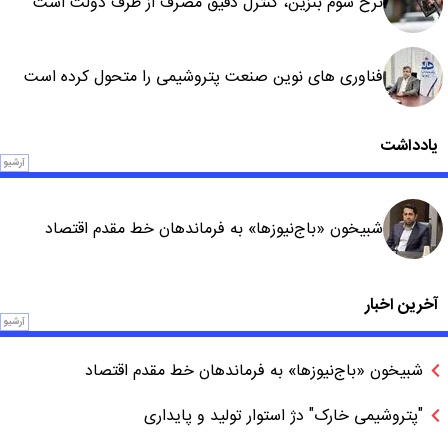
نرخ سوم بنزین، کنترل دقیق مصرف از طرف دولت است
فناوری های نوین صنعت پتروشیمی را متحول کرده است
یادداشت
آرشیو
شبیخون «باج‌نیوزها» به فرماندهان خط مقدم اقتصاد
آخرین اخبار
آرشیو
شبیخون «باج‌نیوزها» به فرماندهان خط مقدم اقتصاد
"پتروشیمی خارک" دژ استوار تولید و پایداری