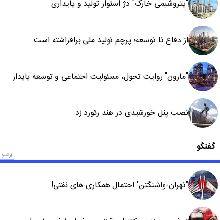
"پتروشیمی خارک" دژ استوار تولید و پایداری
از دفاع تا توسعه؛ پرچم تولید ملی برافراشته است
"مارون" روایت تحول، مسئولیت اجتماعی و توسعه پایدار
نصب پنل خورشیدی در هند رکورد زد
گفتگو
آرشیو
"تهران-واشنگتن" احتمال همکاری های نفتی!