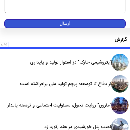
ارسال
گزارش
آرشیو
"پتروشیمی خارک" دژ استوار تولید و پایداری
از دفاع تا توسعه؛ پرچم تولید ملی برافراشته است
"مارون" روایت تحول، مسئولیت اجتماعی و توسعه پایدار
نصب پنل خورشیدی در هند رکورد زد