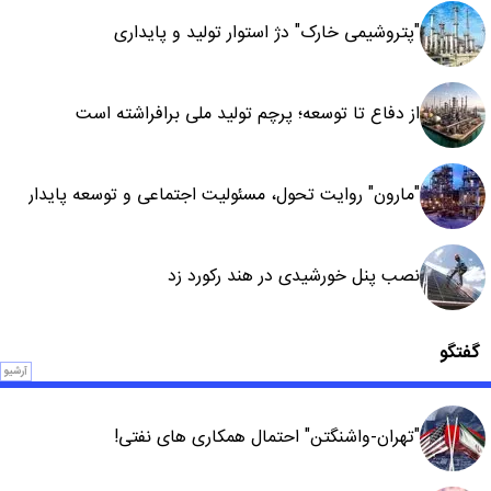
"پتروشیمی خارک" دژ استوار تولید و پایداری
از دفاع تا توسعه؛ پرچم تولید ملی برافراشته است
"مارون" روایت تحول، مسئولیت اجتماعی و توسعه پایدار
نصب پنل خورشیدی در هند رکورد زد
گفتگو
آرشیو
"تهران-واشنگتن" احتمال همکاری های نفتی!