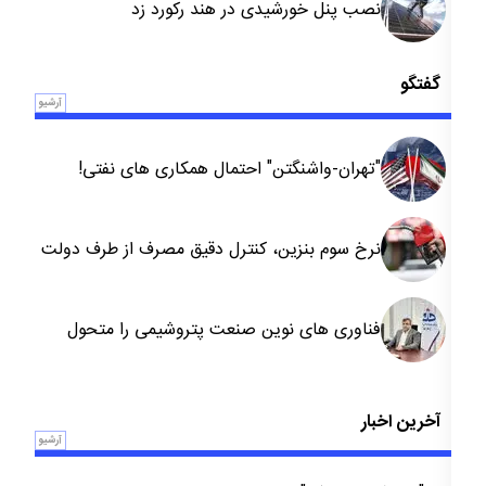
نصب پنل خورشیدی در هند رکورد زد
گفتگو
آرشیو
"تهران-واشنگتن" احتمال همکاری های نفتی!
نرخ سوم بنزین، کنترل دقیق مصرف از طرف دولت
است
فناوری های نوین صنعت پتروشیمی را متحول
کرده است
آخرین اخبار
آرشیو