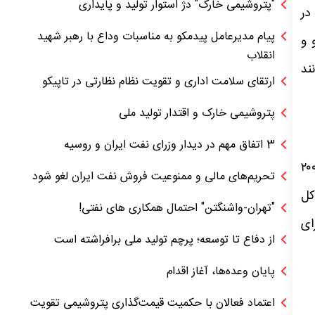
"پتروشیمی خارک" دژ استوار تولید و پایداری
در
پیام مدیرعامل پیدمکو به مناسبات وداع با رهبر شهید
و و
انقلاب
‌هایی مانند
ارتقای سلامت اداری و تقویت نظام نظارتی در تاپیکو
پتروشیمی خارک و اقتدار تولید ملی
3 اتفاق مهم در دیدار وزرای نفت ایران و روسیه
رشیدی کشور از ۱۷۰۰ مگاوات فراتر رفته و برنامه‌ریزی شده که تا تیرماه، ۲۰۰۰
تحریم‌های مالی و ممنوعیت فروش نفت ایران لغو شود
یت کل
"تهران-واشنگتن" احتمال همکاری های نفتی!
رای
از دفاع تا توسعه؛ پرچم تولید ملی برافراشته است
پایان وعده‌ها، آغاز اقدام
اعتماد فعالان با حکمیت قیمت‌گذاری پتروشیمی تقویت