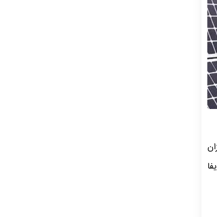
ان
فا