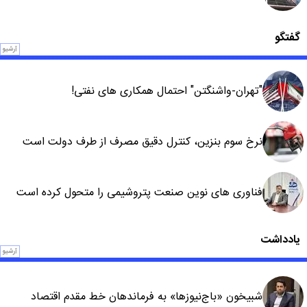
گفتگو
آرشیو
"تهران-واشنگتن" احتمال همکاری های نفتی!
نرخ سوم بنزین، کنترل دقیق مصرف از طرف دولت است
فناوری های نوین صنعت پتروشیمی را متحول کرده است
یادداشت
آرشیو
شبیخون «باج‌نیوزها» به فرماندهان خط مقدم اقتصاد