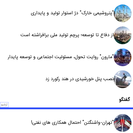
"پتروشیمی خارک" دژ استوار تولید و پایداری
از دفاع تا توسعه؛ پرچم تولید ملی برافراشته است
"مارون" روایت تحول، مسئولیت اجتماعی و توسعه پایدار
نصب پنل خورشیدی در هند رکورد زد
گفتگو
آرشیو
"تهران-واشنگتن" احتمال همکاری های نفتی!