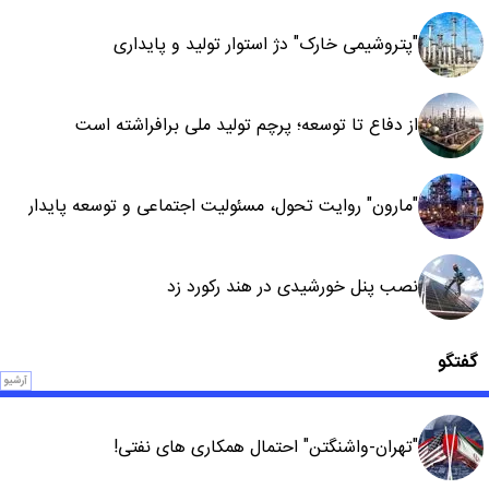
"پتروشیمی خارک" دژ استوار تولید و پایداری
از دفاع تا توسعه؛ پرچم تولید ملی برافراشته است
"مارون" روایت تحول، مسئولیت اجتماعی و توسعه پایدار
نصب پنل خورشیدی در هند رکورد زد
گفتگو
آرشیو
"تهران-واشنگتن" احتمال همکاری های نفتی!