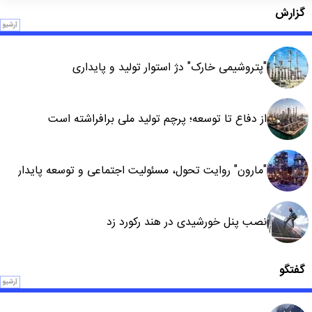
گزارش
آرشیو
"پتروشیمی خارک" دژ استوار تولید و پایداری
از دفاع تا توسعه؛ پرچم تولید ملی برافراشته است
"مارون" روایت تحول، مسئولیت اجتماعی و توسعه پایدار
نصب پنل خورشیدی در هند رکورد زد
گفتگو
آرشیو