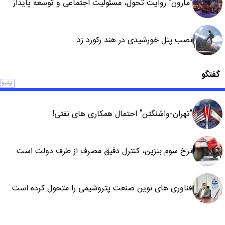
"مارون" روایت تحول، مسئولیت اجتماعی و توسعه پایدار
نصب پنل خورشیدی در هند رکورد زد
گفتگو
آرشیو
"تهران-واشنگتن" احتمال همکاری های نفتی!
نرخ سوم بنزین، کنترل دقیق مصرف از طرف دولت است
فناوری های نوین صنعت پتروشیمی را متحول کرده است