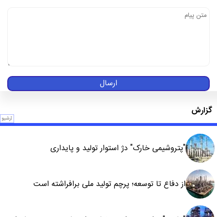
ارسال
گزارش
آرشیو
"پتروشیمی خارک" دژ استوار تولید و پایداری
از دفاع تا توسعه؛ پرچم تولید ملی برافراشته است