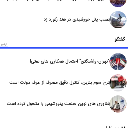
نصب پنل خورشیدی در هند رکورد زد
گفتگو
آرشیو
"تهران-واشنگتن" احتمال همکاری های نفتی!
نرخ سوم بنزین، کنترل دقیق مصرف از طرف دولت است
فناوری های نوین صنعت پتروشیمی را متحول کرده است