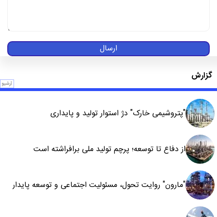
ارسال
گزارش
آرشیو
"پتروشیمی خارک" دژ استوار تولید و پایداری
از دفاع تا توسعه؛ پرچم تولید ملی برافراشته است
"مارون" روایت تحول، مسئولیت اجتماعی و توسعه پایدار