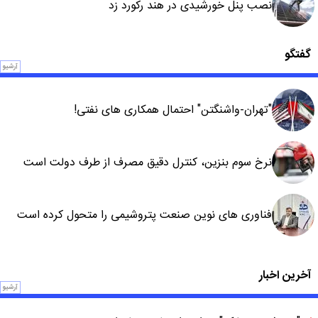
نصب پنل خورشیدی در هند رکورد زد
گفتگو
آرشیو
"تهران-واشنگتن" احتمال همکاری های نفتی!
نرخ سوم بنزین، کنترل دقیق مصرف از طرف دولت است
فناوری های نوین صنعت پتروشیمی را متحول کرده است
آخرین اخبار
آرشیو