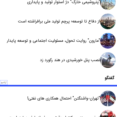
"پتروشیمی خارک" دژ استوار تولید و پایداری
از دفاع تا توسعه؛ پرچم تولید ملی برافراشته است
"مارون" روایت تحول، مسئولیت اجتماعی و توسعه پایدار
نصب پنل خورشیدی در هند رکورد زد
گفتگو
آرشیو
"تهران-واشنگتن" احتمال همکاری های نفتی!