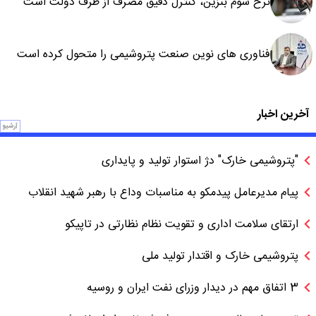
نرخ سوم بنزین، کنترل دقیق مصرف از طرف دولت است
فناوری های نوین صنعت پتروشیمی را متحول کرده است
آخرین اخبار
آرشیو
"پتروشیمی خارک" دژ استوار تولید و پایداری
پیام مدیرعامل پیدمکو به مناسبات وداع با رهبر شهید انقلاب
ارتقای سلامت اداری و تقویت نظام نظارتی در تاپیکو
پتروشیمی خارک و اقتدار تولید ملی
3 اتفاق مهم در دیدار وزرای نفت ایران و روسیه