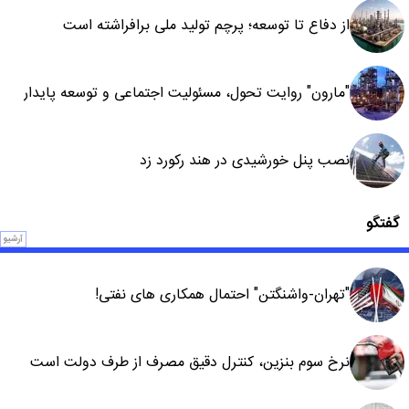
از دفاع تا توسعه؛ پرچم تولید ملی برافراشته است
"مارون" روایت تحول، مسئولیت اجتماعی و توسعه پایدار
نصب پنل خورشیدی در هند رکورد زد
گفتگو
آرشیو
"تهران-واشنگتن" احتمال همکاری های نفتی!
نرخ سوم بنزین، کنترل دقیق مصرف از طرف دولت است