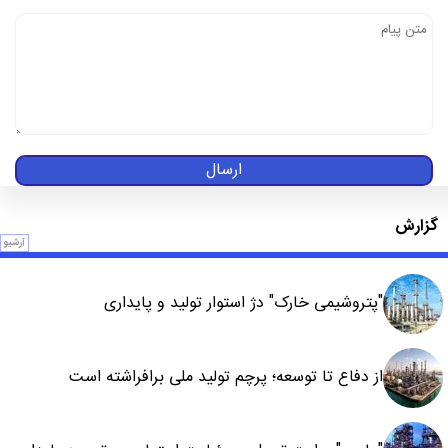
ارسال
گزارش
آرشیو
"پتروشیمی خارک" دژ استوار تولید و پایداری
از دفاع تا توسعه؛ پرچم تولید ملی برافراشته است