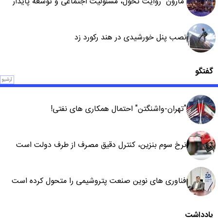
"مارون" روایت تحول، مسئولیت اجتماعی و توسعه پایدار
نصب پنل خورشیدی در هند رکورد زد
گفتگو
آرشیو
"تهران-واشنگتن" احتمال همکاری های نفتی!
نرخ سوم بنزین، کنترل دقیق مصرف از طرف دولت است
فناوری های نوین صنعت پتروشیمی را متحول کرده است
یادداشت