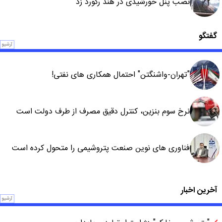
نصب پنل خورشیدی در هند رکورد زد
گفتگو
آرشیو
"تهران-واشنگتن" احتمال همکاری های نفتی!
نرخ سوم بنزین، کنترل دقیق مصرف از طرف دولت است
فناوری های نوین صنعت پتروشیمی را متحول کرده است
آخرین اخبار
آرشیو