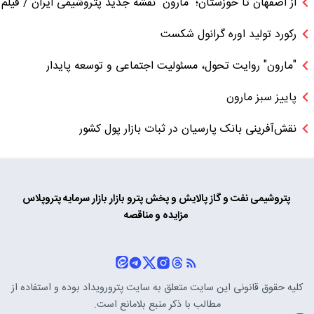
از اصفهان تا خوزستان؛ "مارون" نقشه جدید پتروشیمی ایران / فیلم
رکورد تولید اوره گرانول شکست
"مارون" روایت تحول، مسئولیت اجتماعی و توسعه پایدار
پاییز سبز مارون
نقش‌آفرینی بانک پارسیان در ثبات بازار پول کشور
پتروشیمی
نفت و گاز
پالایش و پخش
پترو بازار
بازار سرمایه
پتروپلاس
مزایده و مناقصه
کلیه حقوق قانونی این سایت متعلق به سایت
پترورویداد
بوده و استفاده از
مطالب با ذکر منبع بلامانع است.