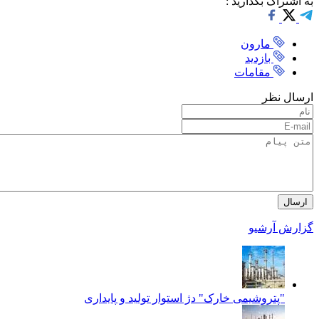
به اشتراک بگذارید :
مارون
بازدید
مقامات
ارسال نظر
ارسال
گزارش
آرشیو
"پتروشیمی خارک" دژ استوار تولید و پایداری