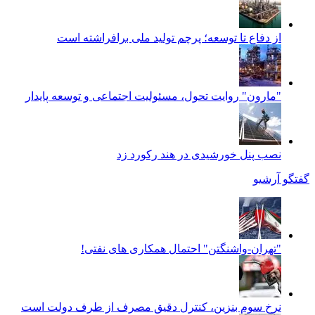
از دفاع تا توسعه؛ پرچم تولید ملی برافراشته است
"مارون" روایت تحول، مسئولیت اجتماعی و توسعه پایدار
نصب پنل خورشیدی در هند رکورد زد
گفتگو
آرشیو
"تهران-واشنگتن" احتمال همکاری های نفتی!
نرخ سوم بنزین، کنترل دقیق مصرف از طرف دولت است