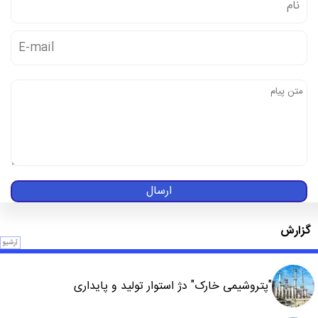
ارسال
گزارش
آرشیو
"پتروشیمی خارک" دژ استوار تولید و پایداری