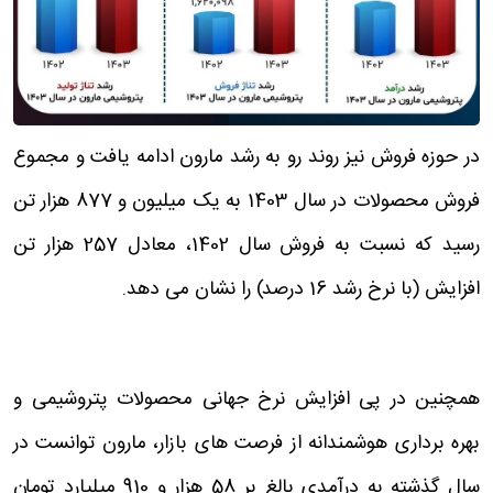
در حوزه فروش نیز روند رو به رشد مارون ادامه یافت و مجموع
فروش محصولات در سال 1403 به یک میلیون و 877 هزار تن
رسید که نسبت به فروش سال 1402، معادل 257 هزار تن
افزایش (با نرخ رشد 16 درصد) را نشان می دهد.
همچنین در پی افزایش نرخ جهانی محصولات پتروشیمی و
بهره برداری هوشمندانه از فرصت های بازار، مارون توانست در
سال گذشته به درآمدی بالغ بر 58 هزار و 910 میلیارد تومان