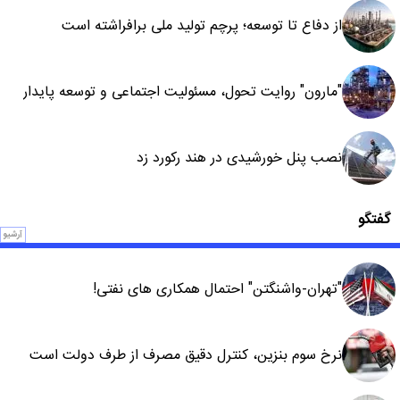
از دفاع تا توسعه؛ پرچم تولید ملی برافراشته است
"مارون" روایت تحول، مسئولیت اجتماعی و توسعه پایدار
نصب پنل خورشیدی در هند رکورد زد
گفتگو
آرشیو
"تهران-واشنگتن" احتمال همکاری های نفتی!
نرخ سوم بنزین، کنترل دقیق مصرف از طرف دولت است