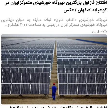
افتتاح فاز اول بزرگترین نیروگاه خورشیدی متمرکز ایران در
کوهپایه اصفهان / عکس
نیروگاه خورشیدی «آفتاب شرق» فولاد مبارکه به عنوان بزرگترین
نیروگاه خورشیدی متمرکز ایران در زمینی به مساحت 1200 هکتار و…
۱ سال پیش