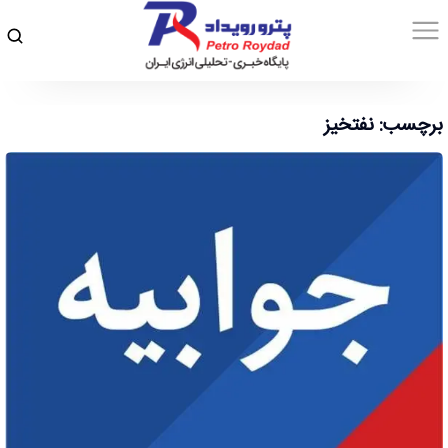
برچسب: نفتخیز