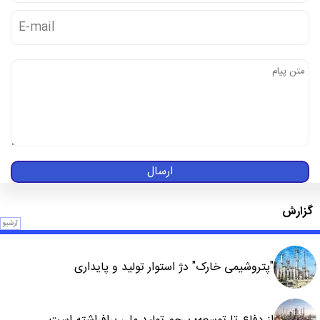
ارسال
گزارش
آرشیو
"پتروشیمی خارک" دژ استوار تولید و پایداری