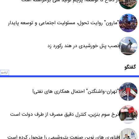
از دفاع تا توسعه؛ پرچم تولید ملی برافراشته است
"مارون" روایت تحول، مسئولیت اجتماعی و توسعه پایدار
نصب پنل خورشیدی در هند رکورد زد
گفتگو
آرشیو
"تهران-واشنگتن" احتمال همکاری های نفتی!
نرخ سوم بنزین، کنترل دقیق مصرف از طرف دولت است
فناوری های نوین صنعت پتروشیمی را متحول کرده است