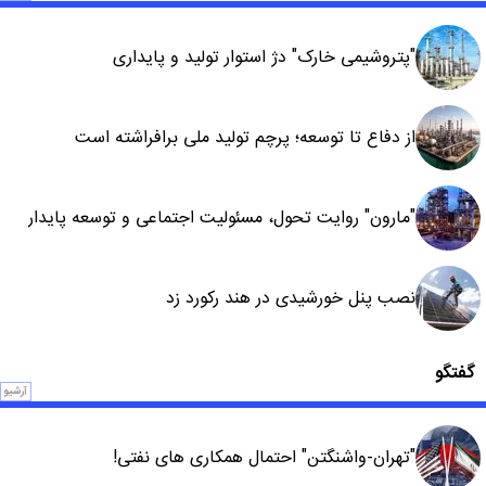
"پتروشیمی خارک" دژ استوار تولید و پایداری
از دفاع تا توسعه؛ پرچم تولید ملی برافراشته است
"مارون" روایت تحول، مسئولیت اجتماعی و توسعه پایدار
نصب پنل خورشیدی در هند رکورد زد
گفتگو
آرشیو
"تهران-واشنگتن" احتمال همکاری های نفتی!