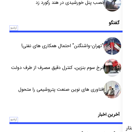
نصب پنل خورشیدی در هند رکورد زد
گفتگو
آرشیو
"تهران-واشنگتن" احتمال همکاری های نفتی!
نرخ سوم بنزین، کنترل دقیق مصرف از طرف دولت
است
فناوری های نوین صنعت پتروشیمی را متحول
کرده است
آخرین اخبار
آرشیو
ار