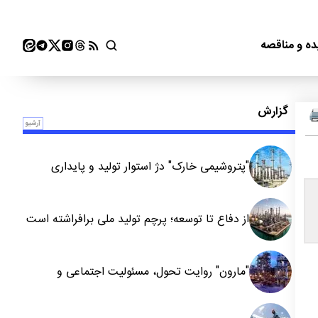
ده و مناقصه
گزارش
آرشیو
"پتروشیمی خارک" دژ استوار تولید و پایداری
از دفاع تا توسعه؛ پرچم تولید ملی برافراشته است
"مارون" روایت تحول، مسئولیت اجتماعی و
توسعه پایدار