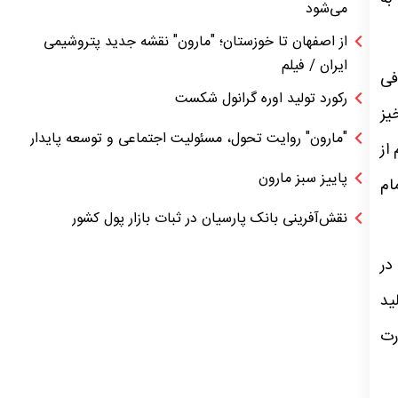
می‌شود
از اصفهان تا خوزستان؛ "مارون" نقشه جدید پتروشیمی
ایران / فیلم
فی
رکورد تولید اوره گرانول شکست
یز
"مارون" روایت تحول، مسئولیت اجتماعی و توسعه پایدار
از
پاییز سبز مارون
ام
نقش‌آفرینی بانک پارسیان در ثبات بازار پول کشور
در
ید
رت