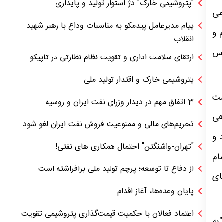
"پتروشیمی خارک" دژ استوار تولید و پایداری
می
پیام مدیرعامل پیدمکو به مناسبات وداع با رهبر شهید
 و
انقلاب
اس
ارتقای سلامت اداری و تقویت نظام نظارتی در تاپیکو
پتروشیمی خارک و اقتدار تولید ملی
ست
3 اتفاق مهم در دیدار وزرای نفت ایران و روسیه
هی
تحریم‌های مالی و ممنوعیت فروش نفت ایران لغو شود
 و
"تهران-واشنگتن" احتمال همکاری های نفتی!
ام
از دفاع تا توسعه؛ پرچم تولید ملی برافراشته است
ای
پایان وعده‌ها، آغاز اقدام
اعتماد فعالان با حکمیت قیمت‌گذاری پتروشیمی تقویت
به