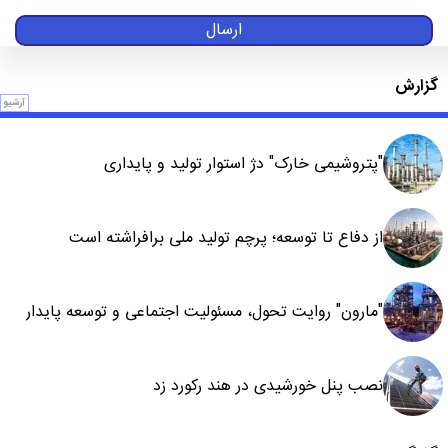
ارسال
گزارش
آرشیو
"پتروشیمی خارک" دژ استوار تولید و پایداری
از دفاع تا توسعه؛ پرچم تولید ملی برافراشته است
"مارون" روایت تحول، مسئولیت اجتماعی و توسعه پایدار
نصب پنل خورشیدی در هند رکورد زد