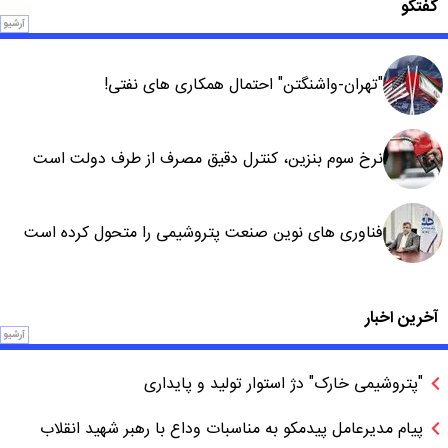
گفتگو
آرشیو
"تهران-واشنگتن" احتمال همکاری های نفتی!
نرخ سوم بنزین، کنترل دقیق مصرف از طرف دولت است
فناوری های نوین صنعت پتروشیمی را متحول کرده است
آخرین اخبار
آرشیو
"پتروشیمی خارک" دژ استوار تولید و پایداری
پیام مدیرعامل پیدمکو به مناسبات وداع با رهبر شهید انقلاب