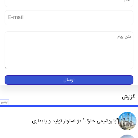
ارسال
گزارش
آرشیو
"پتروشیمی خارک" دژ استوار تولید و پایداری