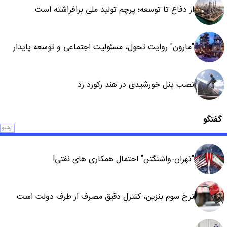
از دفاع تا توسعه؛ پرچم تولید ملی برافراشته است
"مارون" روایت تحول، مسئولیت اجتماعی و توسعه پایدار
نصب پنل خورشیدی در هند رکورد زد
گفتگو
آرشیو
"تهران-واشنگتن" احتمال همکاری های نفتی!
نرخ سوم بنزین، کنترل دقیق مصرف از طرف دولت است