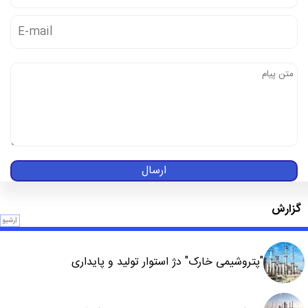
ارسال
گزارش
آرشیو
"پتروشیمی خارک" دژ استوار تولید و پایداری