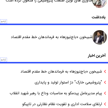
فناوری های نوین صنعت پتروشیمی را متحول کرده است
یادداشت
آرشیو
شبیخون «باج‌نیوزها» به فرماندهان خط مقدم اقتصاد
آخرین اخبار
آرشیو
شبیخون «باج‌نیوزها» به فرماندهان خط مقدم اقتصاد
"پتروشیمی خارک" دژ استوار تولید و پایداری
پیام مدیرعامل پیدمکو به مناسبات وداع با رهبر شهید انقلاب
ارتقای سلامت اداری و تقویت نظام نظارتی در تاپیکو