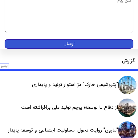
ارسال
گزارش
آرشیو
"پتروشیمی خارک" دژ استوار تولید و پایداری
از دفاع تا توسعه؛ پرچم تولید ملی برافراشته است
"مارون" روایت تحول، مسئولیت اجتماعی و توسعه پایدار