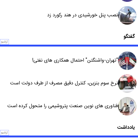
نصب پنل خورشیدی در هند رکورد زد
گفتگو
آرشیو
"تهران-واشنگتن" احتمال همکاری های نفتی!
نرخ سوم بنزین، کنترل دقیق مصرف از طرف دولت است
فناوری های نوین صنعت پتروشیمی را متحول کرده است
یادداشت
آرشیو