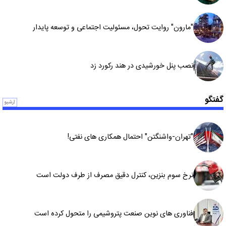
"مارون" روایت تحول، مسئولیت اجتماعی و توسعه پایدار
نصب پنل خورشیدی در هند رکورد زد
گفتگو
آرشیو
"تهران-واشنگتن" احتمال همکاری های نفتی!
نرخ سوم بنزین، کنترل دقیق مصرف از طرف دولت است
فناوری های نوین صنعت پتروشیمی را متحول کرده است